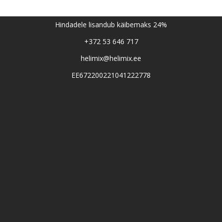
Hindadele lisandub käibemaks 24%
+372 53 646 717
helimix@helimix.ee
EE672200221041222778