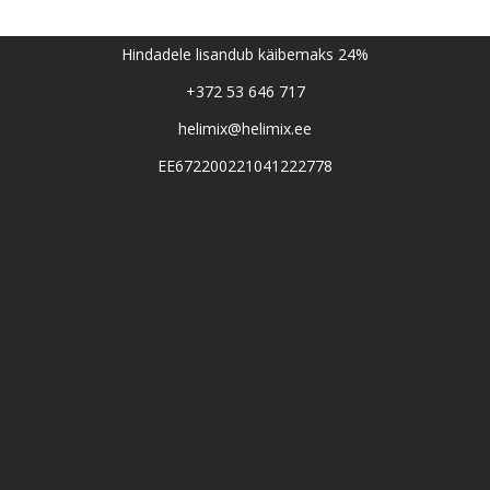
Hindadele lisandub käibemaks 24%
+372 53 646 717
helimix@helimix.ee
EE672200221041222778