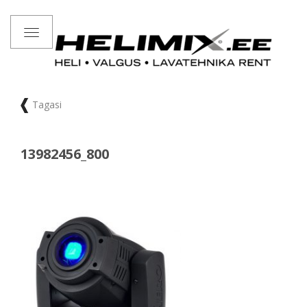
Toggle
navigation
Tagasi
13982456_800