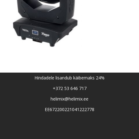
Hindadele lisandub käibemaks 24%
+372 53 646 717
helimix@helimix.ee
EE672200221041222778