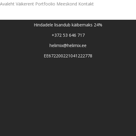
Avaleht
Väikerent
Portfoolio
Meeskond
Kontakt
Hindadele lisandub käibemaks 24%
+372 53 646 717
helimix@helimix.ee
EE672200221041222778