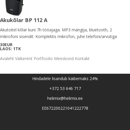
Akukõlar BP 112 A
Akutoitel kõlar kuni 7h tööajaga. MP3 mängija, bluetooth, 2
mikrofoni sisendit. Komplektis mikrofon, juhe telefoni/arvutiga
30EUR
LAOS: 1TK
Avaleht
Väikerent
Portfoolio
Meeskond
Kontakt
Hindadele lisandub käibemaks 24%
+372 53 646 717
helimix@helimix.ee
EE672200221041222778