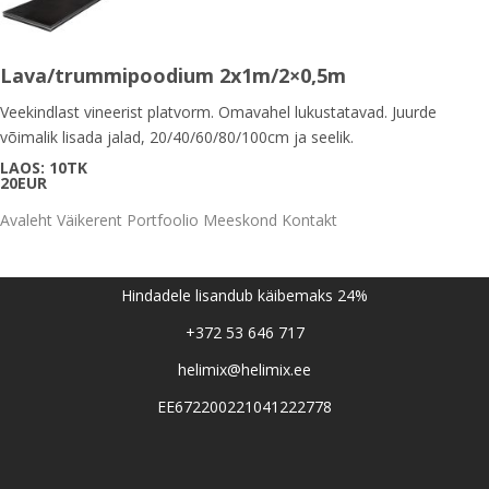
Lava/trummipoodium 2x1m/2×0,5m
Veekindlast vineerist platvorm. Omavahel lukustatavad. Juurde
võimalik lisada jalad, 20/40/60/80/100cm ja seelik.
LAOS: 10TK
20EUR
Avaleht
Väikerent
Portfoolio
Meeskond
Kontakt
Hindadele lisandub käibemaks 24%
+372 53 646 717
helimix@helimix.ee
EE672200221041222778