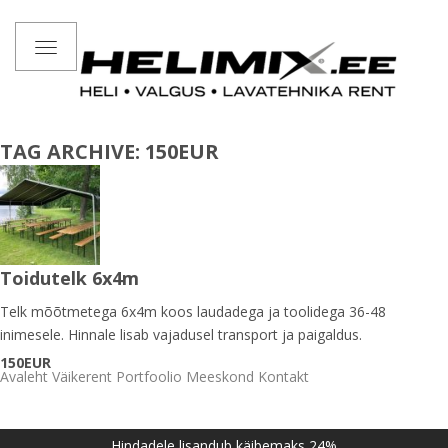
Toggle
navigation
TAG ARCHIVE: 150EUR
Toidutelk 6x4m
Telk mõõtmetega 6x4m koos laudadega ja toolidega 36-48
inimesele. Hinnale lisab vajadusel transport ja paigaldus.
150EUR
Avaleht
Väikerent
Portfoolio
Meeskond
Kontakt
Hindadele lisandub käibemaks 24%