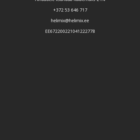
+372 53 646 717
helimix@helimix.ee
EE672200221041222778