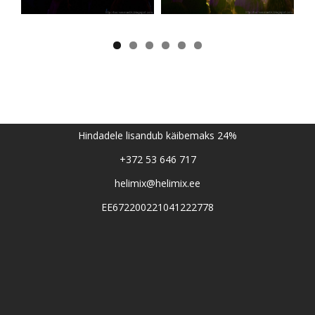
Hindadele lisandub käibemaks 24%
+372 53 646 717
helimix@helimix.ee
EE672200221041222778