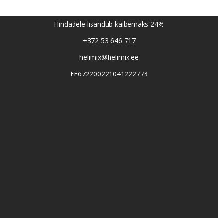
Hindadele lisandub käibemaks 24%
+372 53 646 717
helimix@helimix.ee
EE672200221041222778