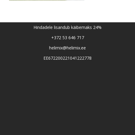
Hindadele lisandub käibemaks 24%
+372 53 646 717
helimix@helimix.ee
EE672200221041222778