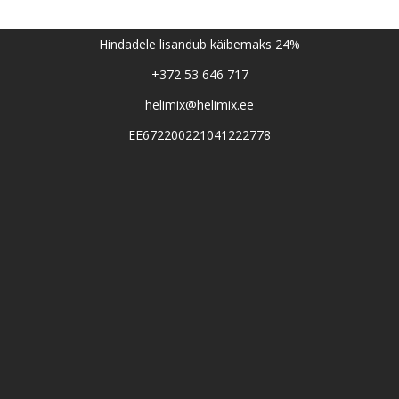
Hindadele lisandub käibemaks 24%
+372 53 646 717
helimix@helimix.ee
EE672200221041222778