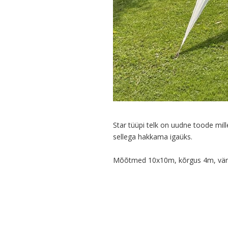
Star tüüpi telk on uudne toode mille
sellega hakkama igaüks.
Mõõtmed 10x10m, kõrgus 4m, värv