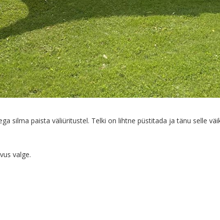
ga silma paista väliüritustel. Telki on lihtne püstitada ja tänu selle vä
us valge.