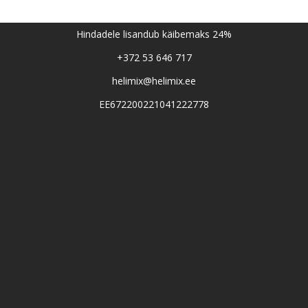
Hindadele lisandub käibemaks 24%
+372 53 646 717
helimix@helimix.ee
EE672200221041222778