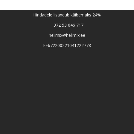
Hindadele lisandub käibemaks 24%
+372 53 646 717
helimix@helimix.ee
EE672200221041222778