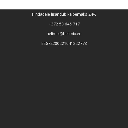
Hindadele lisandub käibemaks 24%
+372 53 646 717
helimix@helimix.ee
EE672200221041222778