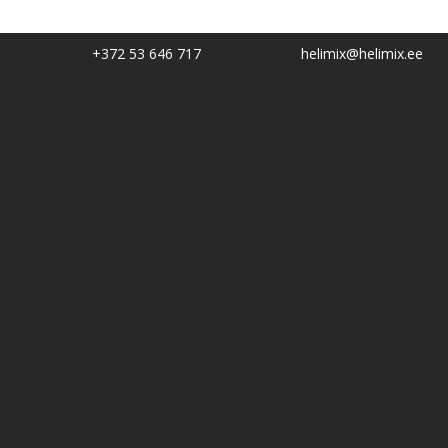
+372 53 646 717
helimix@helimix.ee