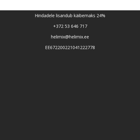
Hindadele lisandub käibemaks 24%
+372 53 646 717
helimix@helimix.ee
EE672200221041222778