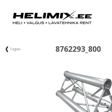
8762293_800
Tagasi