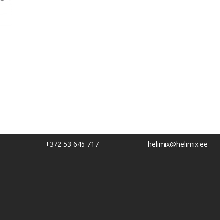
+372 53 646 717
helimix@helimix.ee