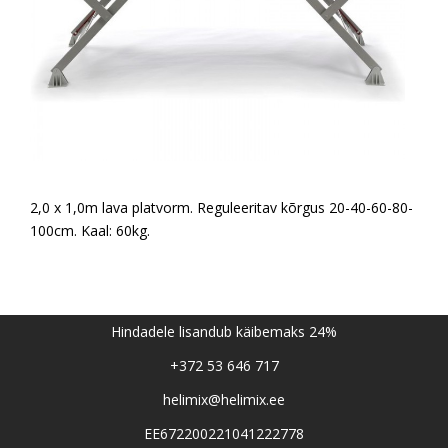
2,0 x 1,0m lava platvorm. Reguleeritav kõrgus 20-40-60-80-
100cm. Kaal: 60kg.
Hindadele lisandub käibemaks 24%
+372 53 646 717
helimix@helimix.ee
EE672200221041222778