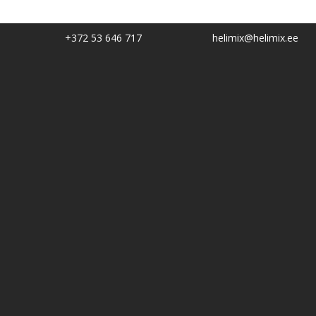
+372 53 646 717
helimix@helimix.ee