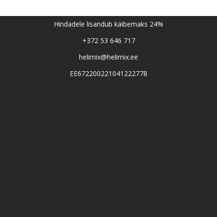
Hindadele lisandub käibemaks 24%
+372 53 646 717
helimix@helimix.ee
EE672200221041222778