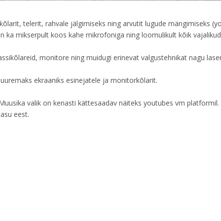
õlarit, telerit, rahvale jälgimiseks ning arvutit lugude mängimiseks (
n ka mikserpult koos kahe mikrofoniga ning loomulikult kõik vajalikud s
assikõlareid, monitore ning muidugi erinevat valgustehnikat nagu laseri
uremaks ekraaniks esinejatele ja monitorkõlarit.
Muusika valik on kenasti kättesaadav näiteks youtubes vm platformil.
tasu eest.