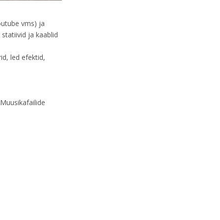
youtube vms) ja
tatiivid ja kaablid
d, led efektid,
 Muusikafailide