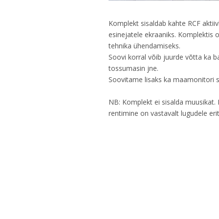
Komplekt sisaldab kahte RCF aktiivk
esinejatele ekraaniks. Komplektis o
tehnika ühendamiseks.
Soovi korral võib juurde võtta ka b
tossumasin jne.
Soovitame lisaks ka maamonitori su
NB: Komplekt ei sisalda muusikat. 
rentimine on vastavalt lugudele eri