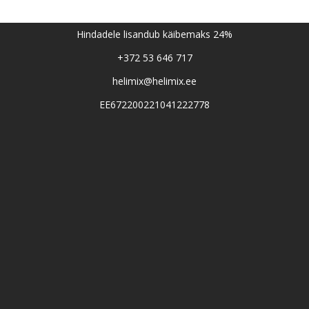
Hindadele lisandub käibemaks 24%
+372 53 646 717
helimix@helimix.ee
EE672200221041222778