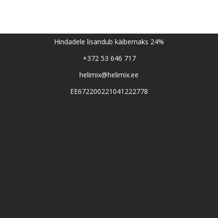
Hindadele lisandub käibemaks 24%
+372 53 646 717
helimix@helimix.ee
EE672200221041222778