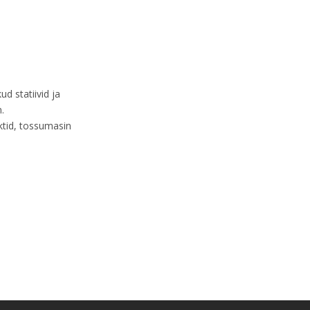
d statiivid ja
.
ektid, tossumasin