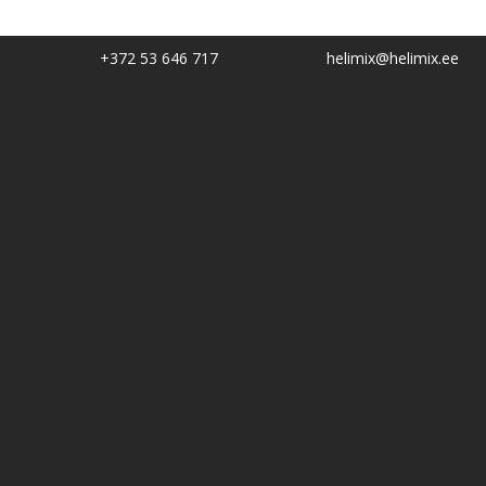
+372 53 646 717
helimix@helimix.ee