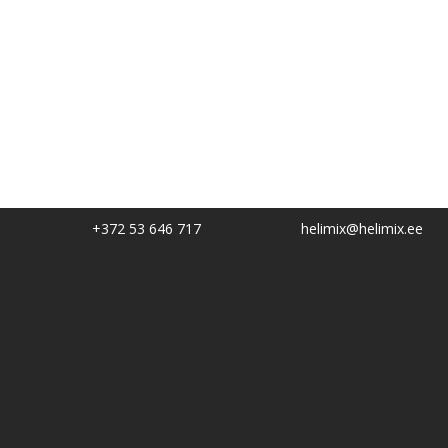
+372 53 646 717
helimix@helimix.ee