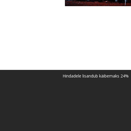
Hindadele lisandub käibemaks 24%