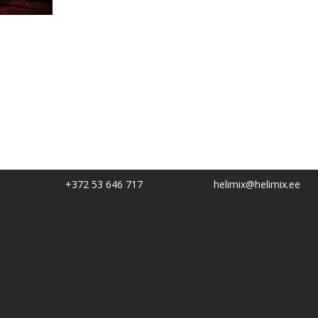
+372 53 646 717
helimix@helimix.ee