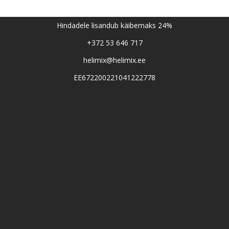
Hindadele lisandub käibemaks 24%
+372 53 646 717
helimix@helimix.ee
EE672200221041222778