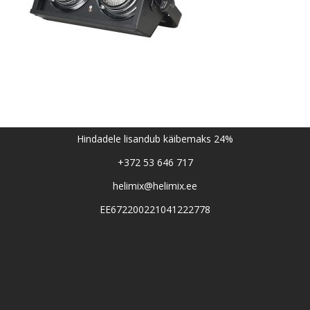
Hindadele lisandub käibemaks 24%
+372 53 646 717
helimix@helimix.ee
EE672200221041222778