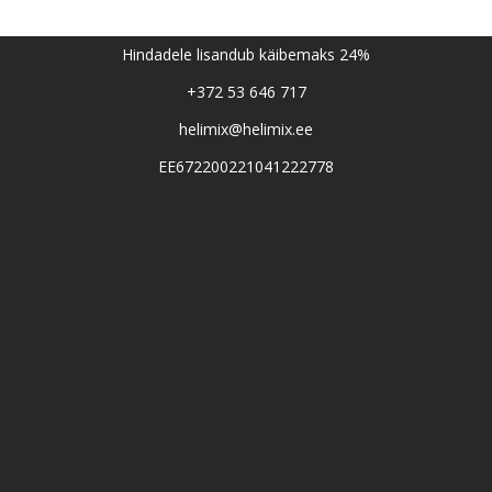
Hindadele lisandub käibemaks 24%
+372 53 646 717
helimix@helimix.ee
EE672200221041222778