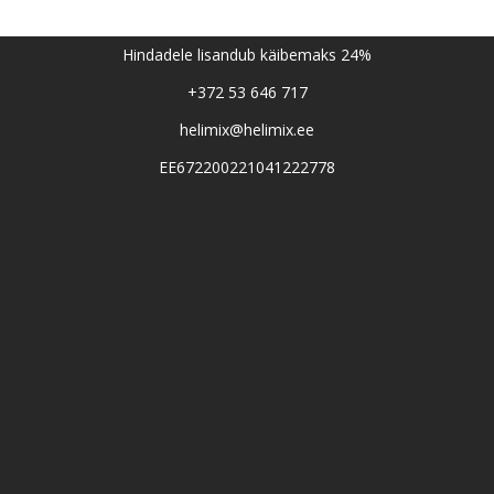
Hindadele lisandub käibemaks 24%
+372 53 646 717
helimix@helimix.ee
EE672200221041222778