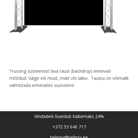
Trussing süsteemist lava taust (backdrop) erinevad
mõõdud. Valge või must, matt või läikiv. Tausta on võimalik
valmistada erinevates suurustes!
Hindadele lisandub käibemaks 24%
+372 53 646 717
helimix@helimix.ee